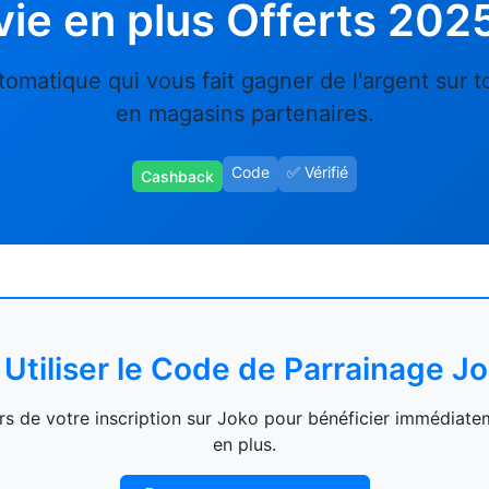
vie en plus Offerts 202
omatique qui vous fait gagner de l'argent sur t
en magasins partenaires.
Code
✅ Vérifié
Cashback
 Utiliser le Code de Parrainage J
lors de votre inscription sur Joko pour bénéficier immédiat
en plus.