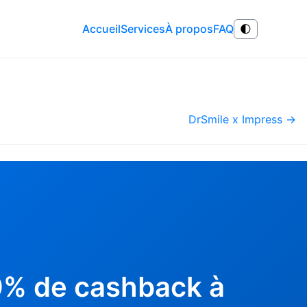
Accueil
Services
À propos
FAQ
🌓
DrSmile x Impress →
10% de cashback à