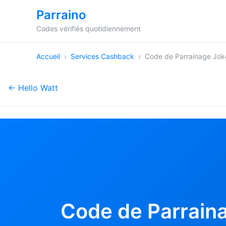
Parraino
Codes vérifiés quotidiennement
Accueil
›
Services Cashback
›
Code de Parrainage Jok
← Hello Watt
Code de Parraina