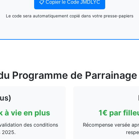
📋 Copier le Code JMDLYC
Le code sera automatiquement copié dans votre presse-papiers
du Programme de Parrainage
ous)
 à vie en plus
1€ par fill
validation des conditions
Récompense versée après
es 2025.
respe