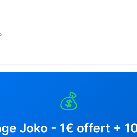
o
💰
ge Joko - 1€ offert + 