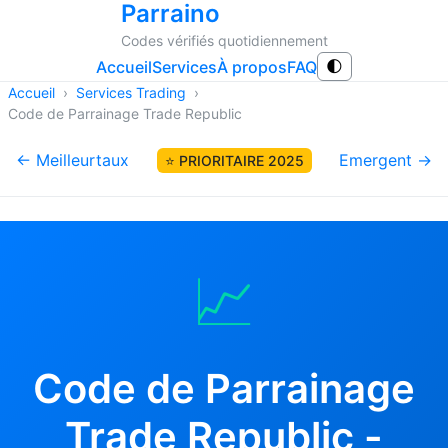
Parraino
Codes vérifiés quotidiennement
Accueil
Services
À propos
FAQ
🌓
Accueil
›
Services Trading
›
Code de Parrainage Trade Republic
← Meilleurtaux
Emergent →
⭐ PRIORITAIRE 2025
📈
Code de Parrainage
Trade Republic -